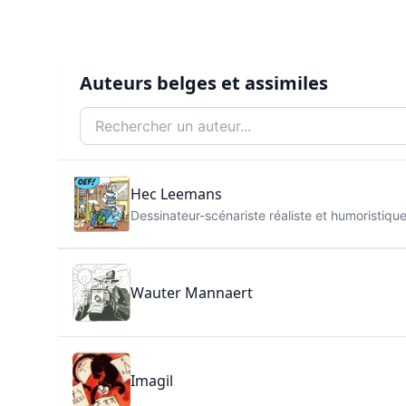
Auteurs belges et assimiles
Hec Leemans
Dessinateur-scénariste réaliste et humoristiqu
Wauter Mannaert
Imagil