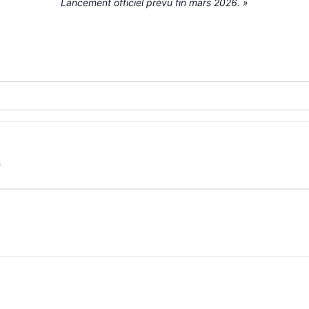
Lancement officiel prévu fin mars 2026. »
Charel Cambré
Charel Cambré
e