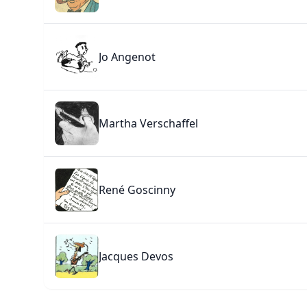
Jo Angenot
Martha Verschaffel
René Goscinny
Jacques Devos