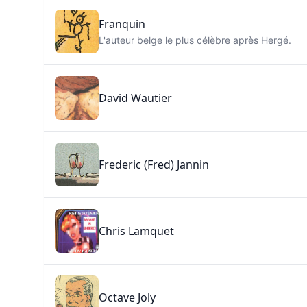
Franquin
L'auteur belge le plus célèbre après Hergé.
David Wautier
Frederic (Fred) Jannin
Chris Lamquet
Octave Joly