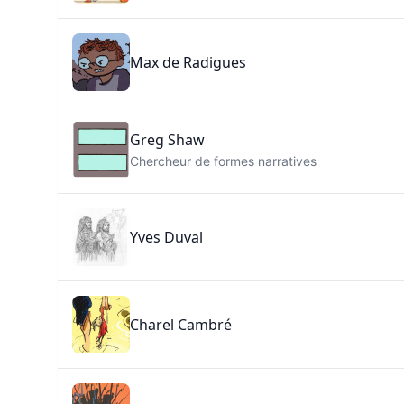
Max de Radigues
Greg Shaw
Chercheur de formes narratives
Yves Duval
Charel Cambré